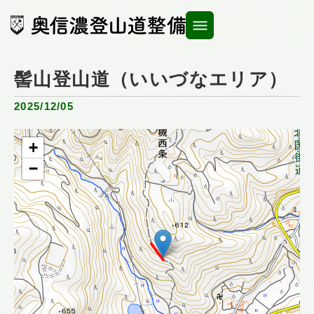
内
容
を
ス
髻山登山道（いいづなエリア）
キ
ッ
2025/12/05
プ
+
−