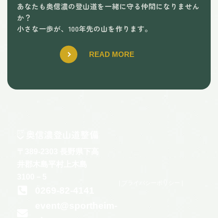
あなたも奥信濃の登山道を一緒に守る仲間になりません
か？
小さな一歩が、100年先の山を作ります。
READ MORE
〒389-2303 長野県下高
井郡木島平村上木島
3100－5
|
プライバシーポリシ
ー |
0269-82-4141
event@sportheim-