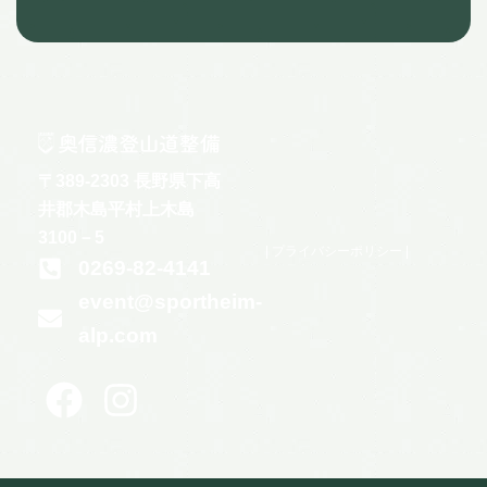
〒389-2303 長野県下高
井郡木島平村上木島
3100－5
|
プライバシーポリシ
ー |
0269-82-4141
event@sportheim-
alp.com
F
I
a
n
c
s
e
t