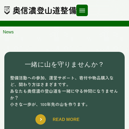
内
容
を
ス
キ
News
ッ
プ
一緒に山を守りませんか？
整備活動への参加、運営サポート、寄付や物品購入な
ど、
関わり方はさまざまです。
あなたも奥信濃の登山道を一緒に守る仲間になりません
か？
小さな一歩が、100年先の山を作ります。
READ MORE